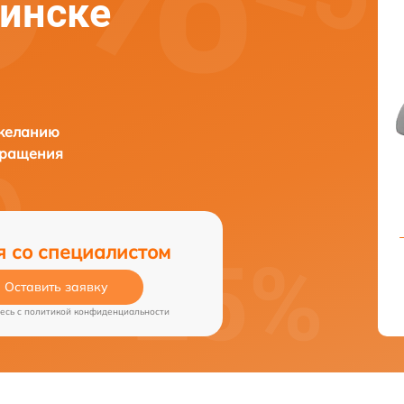
бинске
 желанию
бращения
я со специалистом
Оставить заявку
есь c
политикой конфиденциальности