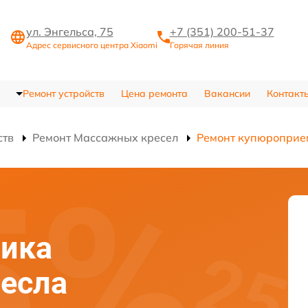
ул. Энгельса, 75
+7 (351) 200-51-37
Адрес сервисного центра Xiaomi
Горячая линия
Ремонт устройств
Цена ремонта
Вакансии
Контакт
ств
Ремонт Массажных кресел
Ремонт купюроприе
ика
есла