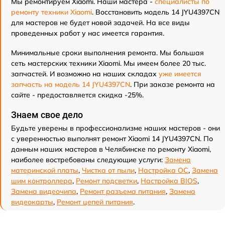
Мы ремонтируем Xiaomi. Наши мастера -
специалисты по
ремонту техники Xiaomi
. Восстановить модель 14 JYU4397CN
для мастеров не будет новой задачей. На все виды
проведенных работ у нас имеется гарантия.
Минимальные сроки выполнения ремонта. Мы большая
сеть мастерских техники Xiaomi. Мы имеем более 20 тыс.
запчастей. И возможно на наших складах
уже имеется
запчасть на модель 14 JYU4397CN
. При заказе ремонта на
сайте - предоставляется скидка -25%.
Знаем свое дело
Будьте уверены в профессионализме наших мастеров - они
с уверенностью выполнят ремонт Xiaomi 14 JYU4397CN. По
данным наших мастеров в Челябинске по ремонту Xiaomi,
наиболее востребованы следующие услуги:
Замена
материнской платы
,
Чистка от пыли
,
Настройка ОС
,
Замена
шим контроллера
,
Ремонт подсветки
,
Настройка BIOS
,
Замена видеочипа
,
Ремонт разъема питания
,
Замена
видеокарты
,
Ремонт цепей питания
.