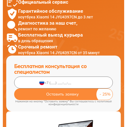
Официальный сервис
Гарантийное обслуживание
ноутбука Xiaomi 14 JYU4397CN до 3 лет
Диагностика за наш счет,
ремонт по желанию
Бесплатный выезд курьера
в день обращения
Срочный ремонт
ноутбука Xiaomi 14 JYU4397CN от 35 минут
Бесплатная консультация со
специалистом
Оставить заявку
Нажимая на кнопку "Оставить заявку" Вы соглашаетесь c
политикой
конфиденциальности