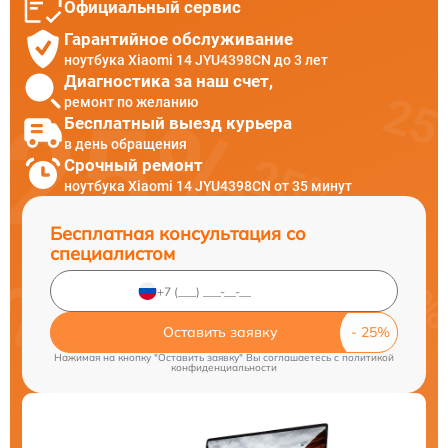
Официальный сервис
Гарантийное обслуживание
ноутбука Xiaomi 14 JYU4398CN до 3 лет
Диагностика за наш счет,
ремонт по желанию
Бесплатный выезд курьера
в день обращения
Срочный ремонт
ноутбука Xiaomi 14 JYU4398CN от 35 минут
Бесплатная консультация со
специалистом
Оставить заявку
Нажимая на кнопку "Оставить заявку" Вы соглашаетесь c
политикой
конфиденциальности