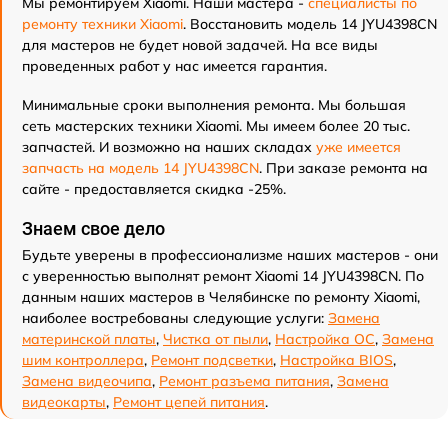
Мы ремонтируем Xiaomi. Наши мастера -
специалисты по
ремонту техники Xiaomi
. Восстановить модель 14 JYU4398CN
для мастеров не будет новой задачей. На все виды
проведенных работ у нас имеется гарантия.
Минимальные сроки выполнения ремонта. Мы большая
сеть мастерских техники Xiaomi. Мы имеем более 20 тыс.
запчастей. И возможно на наших складах
уже имеется
запчасть на модель 14 JYU4398CN
. При заказе ремонта на
сайте - предоставляется скидка -25%.
Знаем свое дело
Будьте уверены в профессионализме наших мастеров - они
с уверенностью выполнят ремонт Xiaomi 14 JYU4398CN. По
данным наших мастеров в Челябинске по ремонту Xiaomi,
наиболее востребованы следующие услуги:
Замена
материнской платы
,
Чистка от пыли
,
Настройка ОС
,
Замена
шим контроллера
,
Ремонт подсветки
,
Настройка BIOS
,
Замена видеочипа
,
Ремонт разъема питания
,
Замена
видеокарты
,
Ремонт цепей питания
.