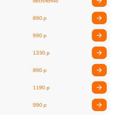
бесплатно
890 р
990 р
1330 р
890 р
1190 р
990 р
990 р