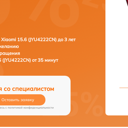
 Xiaomi 15.6 (JYU4222CN) до 3 лет
 желанию
бращения
6 (JYU4222CN) от 35 минут
я со специалистом
Оставить заявку
есь c
политикой конфиденциальности