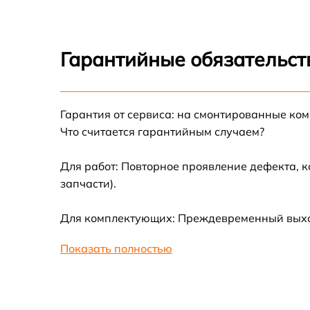
(JYU4222CN)
Замена экрана Xiaomi 15.6 (JYU4222CN)
Гарантийные обязательст
Замена шлейфа матрицы Xiaomi 15.6
(JYU4222CN)
Гарантия от сервиса: на смонтированные ко
Замена термопасты Xiaomi 15.6 (JYU4222CN
Что считается гарантийным случаем?
Замена системы охлаждения Xiaomi 15.6
(JYU4222CN)
Для работ: Повторное проявление дефекта, 
запчасти).
Замена оперативной памяти Xiaomi 15.6
(JYU4222CN)
Для комплектующих: Преждевременный выход
Замена микрофона Xiaomi 15.6 (JYU4222CN
Показать полностью
Замена звуковой карты Xiaomi 15.6
(JYU4222CN)