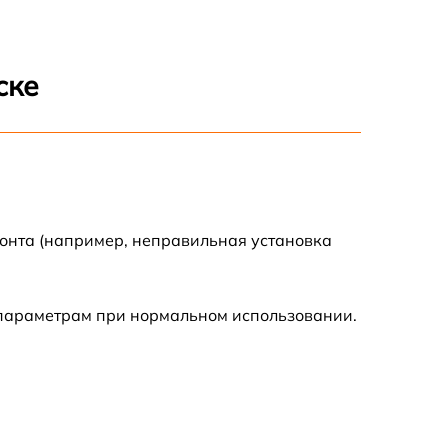
2600 р
1145 р
ске
960 р
995 р
1500 р
монта (например, неправильная установка
890 р
 параметрам при нормальном использовании.
1050 р
1100 р