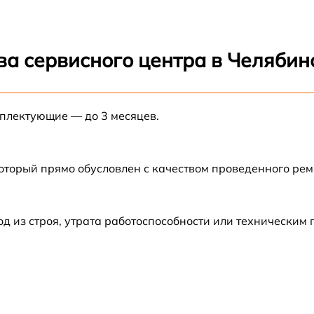
от 80 мин
от 80 мин
ва сервисного центра в Челябин
от 60 мин
мплектующие — до 3 месяцев.
)
от 30 мин
от 70 мин
который прямо обусловлен с качеством проведенного ре
от 50 мин
 из строя, утрата работоспособности или техническим
)
от 60 мин
от 60 мин