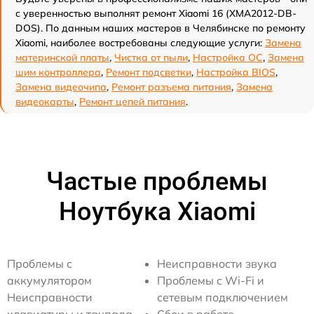
с уверенностью выполнят ремонт Xiaomi 16 (XMA2012-DB-
DOS). По данным наших мастеров в Челябинске по ремонту
Xiaomi, наиболее востребованы следующие услуги:
Замена
материнской платы
,
Чистка от пыли
,
Настройка ОС
,
Замена
шим контроллера
,
Ремонт подсветки
,
Настройка BIOS
,
Замена видеочипа
,
Ремонт разъема питания
,
Замена
видеокарты
,
Ремонт цепей питания
.
Частые проблемы
Ноутбука Xiaomi
Проблемы с
Неисправности звука
аккумулятором
Проблемы с Wi-Fi и
Неисправности
сетевым подключением