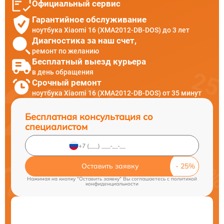
Официальный сервис
Гарантийное обслуживание
ноутбука Xiaomi 16 (XMA2012-DB-DOS) до 3 лет
Диагностика за наш счет,
ремонт по желанию
Бесплатный выезд курьера
в день обращения
Срочный ремонт
ноутбука Xiaomi 16 (XMA2012-DB-DOS) от 35 минут
Бесплатная консультация со
специалистом
Оставить заявку
Нажимая на кнопку "Оставить заявку" Вы соглашаетесь c
политикой
конфиденциальности