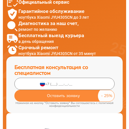
Официальный сервис
Гарантийное обслуживание
ноутбука Xiaomi JYU4305CN до 3 лет
Диагностика за наш счет,
ремонт по желанию
Бесплатный выезд курьера
в день обращения
Срочный ремонт
ноутбука Xiaomi JYU4305CN от 35 минут
Бесплатная консультация со
специалистом
Оставить заявку
Нажимая на кнопку "Оставить заявку" Вы соглашаетесь c
политикой
конфиденциальности