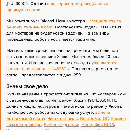
JYU4305CN. Однако
наш сервис-центр выделяется
преимуществами
.
Мы ремонтируем Xiaomi. Наши мастера -
специалисты по
ремонту техники Xiaomi
. Восстановить модель JYU4305CN
для мастеров не будет новой задачей. На все виды
проведенных работ у нас имеется гарантия.
Минимальные сроки выполнения ремонта. Мы большая
сеть мастерских техники Xiaomi. Мы имеем более 20 тыс.
запчастей. И возможно на наших складах
уже имеется
запчасть на модель JYU4305CN
. При заказе ремонта на
сайте - предоставляется скидка -25%.
Знаем свое дело
Будьте уверены в профессионализме наших мастеров - они
с уверенностью выполнят ремонт Xiaomi JYU4305CN. По
данным наших мастеров в Челябинске по ремонту Xiaomi,
наиболее востребованы следующие услуги:
Замена
материнской платы
,
Чистка от пыли
,
Настройка ОС
,
Замена
шим контроллера
,
Ремонт подсветки
,
Настройка BIOS
,