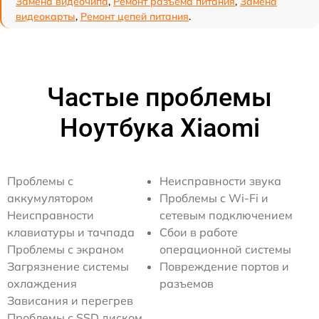
Замена видеочипа
,
Ремонт разъема питания
,
Замена
видеокарты
,
Ремонт цепей питания
.
Частые проблемы
Ноутбука Xiaomi
Проблемы с
Неисправности звука
аккумулятором
Проблемы с Wi-Fi и
Неисправности
сетевым подключением
клавиатуры и тачпада
Сбои в работе
Проблемы с экраном
операционной системы
Загрязнение системы
Повреждение портов и
охлаждения
разъемов
Зависания и перегрев
Проблемы с SSD диском