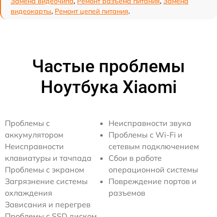
Замена видеочипа
,
Ремонт разъема питания
,
Замена
видеокарты
,
Ремонт цепей питания
.
Частые проблемы
Ноутбука Xiaomi
Проблемы с
Неисправности звука
аккумулятором
Проблемы с Wi-Fi и
Неисправности
сетевым подключением
клавиатуры и тачпада
Сбои в работе
Проблемы с экраном
операционной системы
Загрязнение системы
Повреждение портов и
охлаждения
разъемов
Зависания и перегрев
Проблемы с SSD диском