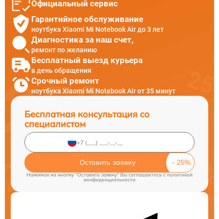
Официальный сервис
Гарантийное обслуживание
ноутбука Xiaomi Mi Notebook Air до 3 лет
Диагностика за наш счет,
ремонт по желанию
Бесплатный выезд курьера
в день обращения
Срочный ремонт
ноутбука Xiaomi Mi Notebook Air от 35 минут
Бесплатная консультация со
специалистом
Оставить заявку
Нажимая на кнопку "Оставить заявку" Вы соглашаетесь c
политикой
конфиденциальности