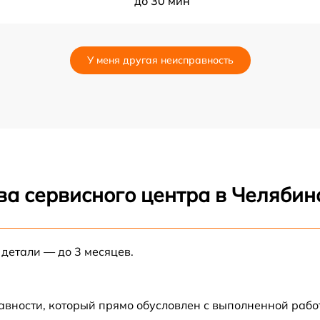
до 30 мин
до 70 мин
У меня другая неисправность
до 80 мин
до 80 мин
до 60 мин
ва сервисного центра в Челябин
до 30 мин
до 70 мин
 детали — до 3 месяцев.
до 50 мин
авности, который прямо обусловлен с выполненной рабо