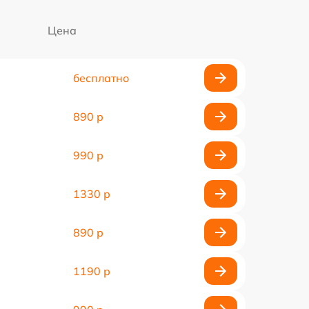
Цена
бесплатно
890 р
990 р
1330 р
890 р
1190 р