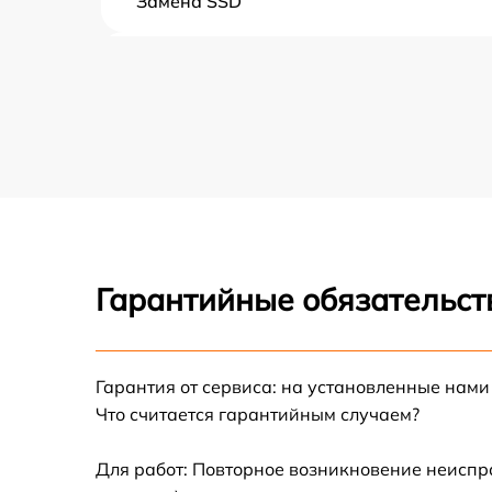
Замена SSD
Восстановление данных
Замена северного моста
Замена экрана
Замена шлейфа матрицы
Гарантийные обязательст
Замена термопасты
Замена системы охлаждения
Гарантия от сервиса: на установленные нами
Что считается гарантийным случаем?
Замена оперативной памяти
Для работ: Повторное возникновение неиспр