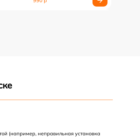
990 р
990 р
2600 р
1145 р
960 р
ске
995 р
1500 р
890 р
той (например, неправильная установка