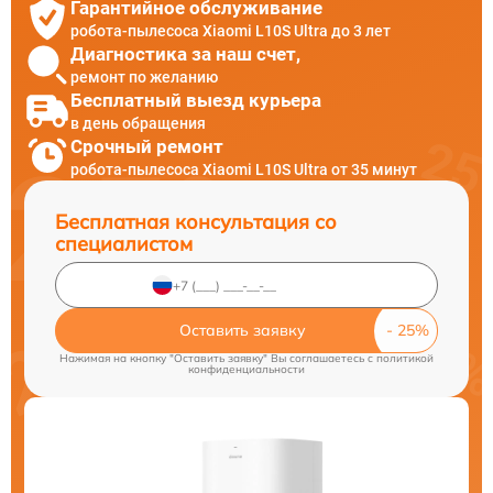
Гарантийное обслуживание
робота-пылесоса Xiaomi L10S Ultra до 3 лет
Диагностика за наш счет,
ремонт по желанию
Бесплатный выезд курьера
в день обращения
Срочный ремонт
робота-пылесоса Xiaomi L10S Ultra от 35 минут
Бесплатная консультация со
специалистом
Оставить заявку
Нажимая на кнопку "Оставить заявку" Вы соглашаетесь c
политикой
конфиденциальности