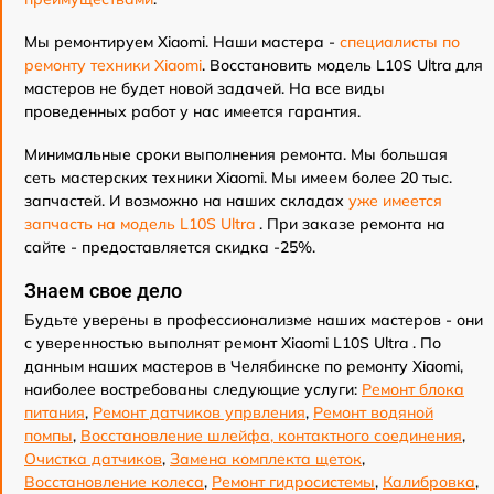
Мы ремонтируем Xiaomi. Наши мастера -
специалисты по
ремонту техники Xiaomi
. Восстановить модель L10S Ultra для
мастеров не будет новой задачей. На все виды
проведенных работ у нас имеется гарантия.
Минимальные сроки выполнения ремонта. Мы большая
сеть мастерских техники Xiaomi. Мы имеем более 20 тыс.
запчастей. И возможно на наших складах
уже имеется
запчасть на модель L10S Ultra
. При заказе ремонта на
сайте - предоставляется скидка -25%.
Знаем свое дело
Будьте уверены в профессионализме наших мастеров - они
с уверенностью выполнят ремонт Xiaomi L10S Ultra . По
данным наших мастеров в Челябинске по ремонту Xiaomi,
наиболее востребованы следующие услуги:
Ремонт блока
питания
,
Ремонт датчиков упрвления
,
Ремонт водяной
помпы
,
Восстановление шлейфа, контактного соединения
,
Очистка датчиков
,
Замена комплекта щеток
,
Восстановление колеса
,
Ремонт гидросистемы
,
Калибровка
,