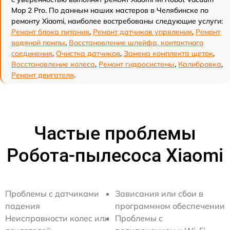
Mop 2 Pro. По данным наших мастеров в Челябинске по
ремонту Xiaomi, наиболее востребованы следующие услуги:
Ремонт блока питания
,
Ремонт датчиков упрвления
,
Ремонт
водяной помпы
,
Восстановление шлейфа, контактного
соединения
,
Очистка датчиков
,
Замена комплекта щеток
,
Восстановление колеса
,
Ремонт гидросистемы
,
Калибровка
,
Ремонт двигателя
.
Частые проблемы
Робота-пылесоса Xiaomi
Проблемы с датчиками
Зависания или сбои в
падения
программном обеспечении
Неисправности колес или
Проблемы с