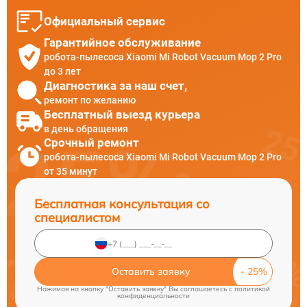
Официальный сервис
Гарантийное обслуживание
робота-пылесоса Xiaomi Mi Robot Vacuum Mop 2 Pro
до 3 лет
Диагностика за наш счет,
ремонт по желанию
Бесплатный выезд курьера
в день обращения
Срочный ремонт
робота-пылесоса Xiaomi Mi Robot Vacuum Mop 2 Pro
от 35 минут
Бесплатная консультация со
специалистом
Оставить заявку
Нажимая на кнопку "Оставить заявку" Вы соглашаетесь c
политикой
конфиденциальности